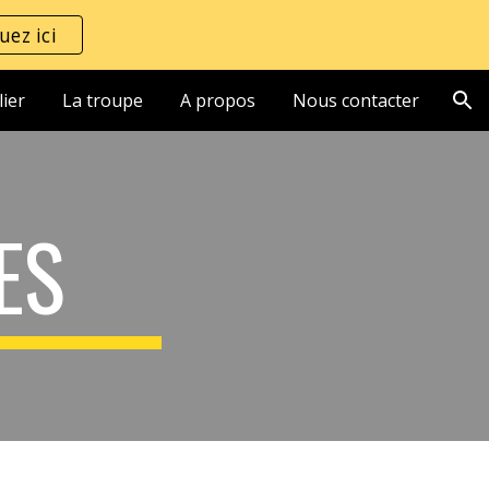
uez ici
ion
lier
La troupe
A propos
Nous contacter
ES