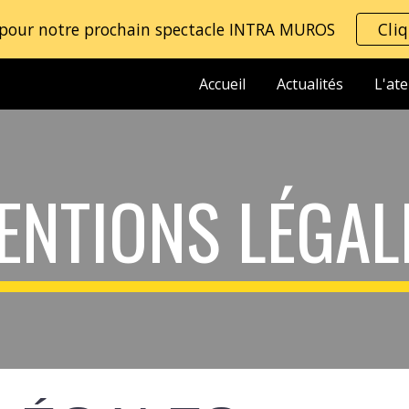
 pour notre prochain spectacle INTRA MUROS
Cliq
ip to main content
Skip to navigat
Accueil
Actualités
L'ate
ENTIONS LÉGAL